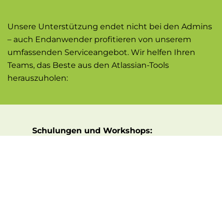
Unsere Unterstützung endet nicht bei den Admins
– auch Endanwender profitieren von unserem
umfassenden Serviceangebot. Wir helfen Ihren
Teams, das Beste aus den Atlassian-Tools
herauszuholen:
Schulungen und Workshops:
Praxisnahe Schulungen und Workshops für
Ihre Mitarbeiter, inkl. Best Practices.
Benutzeranfragen:
Schnelle und effiziente Bearbeitung von
Benutzeranfragen.